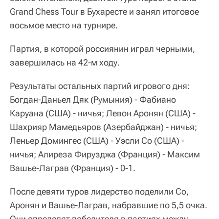
Grand Chess Tour в Бухаресте и занял итоговое
восьмое место на турнире.
Партия, в которой россиянин играл черными,
завершилась на 42-м ходу.
Результаты остальных партий игрового дня:
Богдан-Даньел Дяк (Румыния) - Фабиано
Каруана (США) - ничья; Левон Аронян (США) -
Шахрияр Мамедьяров (Азербайджан) - ничья;
Леньер Домингес (США) - Уэсли Со (США) -
ничья; Алиреза Фирузджа (Франция) - Максим
Вашье-Лаграв (Франция) - 0-1.
После девяти туров лидерство поделили Со,
Аронян и Вашье-Лаграв, набравшие по 5,5 очка.
Они определят победителя в партиях между