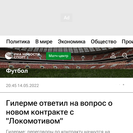
Политика
В мире
Экономика
Общество
Про
Матч-центр
Футбол
20:45 14.05.2022
Гилерме ответил на вопрос о
новом контракте с
"Локомотивом"
Гилерме: переговоры по контракту начнутся на