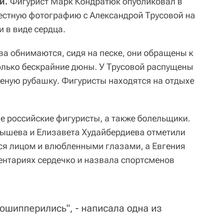
ти.
Фигурист Марк Кондратюк опубликовал в
естную фотографию с Александрой Трусовой на
 в виде сердца.
ва обнимаются, сидя на песке, они обращены к
олько бескрайние дюны. У Трусовой распущены
леную рубашку. Фигуристы находятся на отдыхе
е российские фигуристы, а также болельщики.
мышева и Елизавета Худайбердиева отметили
я лицом и влюбленными глазами, а Евгения
нтариях сердечко и назвала спортсменов
дошипперились", - написала одна из