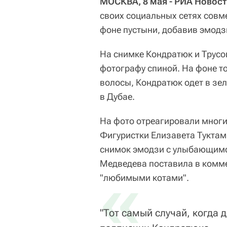
МОСКВА, 8 мая - РИА Новос
своих социальных сетях совм
фоне пустыни, добавив эмодзи
На снимке Кондратюк и Трусо
фотографу спиной. На фоне т
волосы, Кондратюк одет в зе
в Дубае.
На фото отреагировали многи
Фигуристки Елизавета Тукта
снимок эмодзи с улыбающимс
Медведева поставила в комме
«
"любимыми котами".
"Тот самый случай, когда 