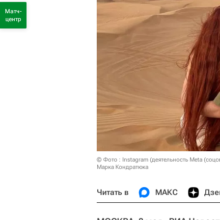
Матч-
центр
© Фото : Instagram (деятельность Meta (соцс
Марка Кондратюка
Читать в
МАКС
Дзе