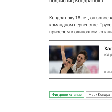
подписчиц Кондратюка.
Кондратюку 18 лет, он завое
командном первенстве. Трусо
призером в одиночном катании
Ха
ка
8 мая
Фигурное катание
Марк Кондра