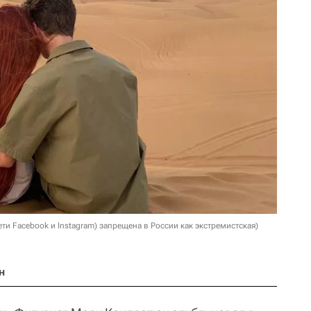
ети Facebook и Instagram) запрещена в России как экстремистская)
н