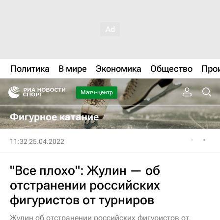
Политика
В мире
Экономика
Общество
Про
Матч-центр
Фигурное катание
11:32 25.04.2022
"Все плохо": Жулин — об
отстранении российских
фигуристов от турниров
Жулин об отстранении российских фигуристов от