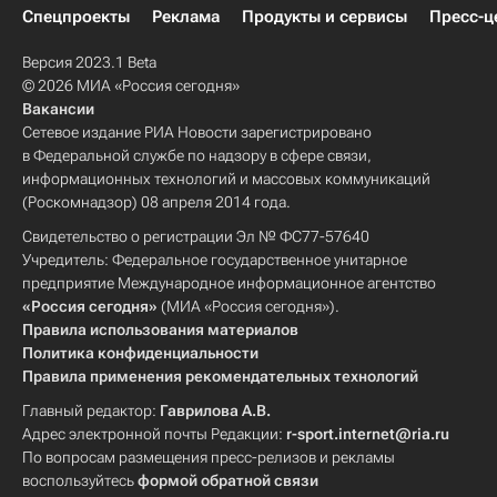
Спецпроекты
Реклама
Продукты и сервисы
Пресс-ц
Версия 2023.1 Beta
© 2026 МИА «Россия сегодня»
Вакансии
Сетевое издание РИА Новости зарегистрировано
в Федеральной службе по надзору в сфере связи,
информационных технологий и массовых коммуникаций
(Роскомнадзор) 08 апреля 2014 года.
Свидетельство о регистрации Эл № ФС77-57640
Учредитель: Федеральное государственное унитарное
предприятие Международное информационное агентство
«Россия сегодня»
(МИА «Россия сегодня»).
Правила использования материалов
Политика конфиденциальности
Правила применения рекомендательных технологий
Главный редактор:
Гаврилова А.В.
Адрес электронной почты Редакции:
r-sport.internet@ria.ru
По вопросам размещения пресс-релизов и рекламы
воспользуйтесь
формой обратной связи