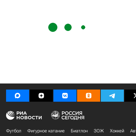
Футбол
Фигурное катание
Биатлон
ЗОЖ
Хоккей
Ав