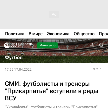
Политика
В мире
Экономика
Общество
Про
Матч-центр
Футбол
17:55 17.04.2022
СМИ: футболисты и тренеры
"Прикарпатья" вступили в ряды
ВСУ
"Укринформ": футболисты и тренеры "Прикарпатья"