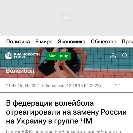
Политика
В мире
Экономика
Общество
Про
Матч-центр
Волейбол
11:48 15.04.2022
(обновлено: 12:18 15.04.2022)
В федерации волейбола
отреагировали на замену России
на Украину в группе ЧМ
Генсек ВФВ: решение FIVB заменить волейболистов