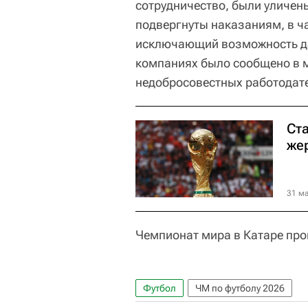
сотрудничество, были уличен
подвергнуты наказаниям, в ч
исключающий возможность да
компаниях было сообщено в ми
недобросовестных работодат
Ста
же
31 ма
Чемпионат мира в Катаре прой
Футбол
ЧМ по футболу 2026