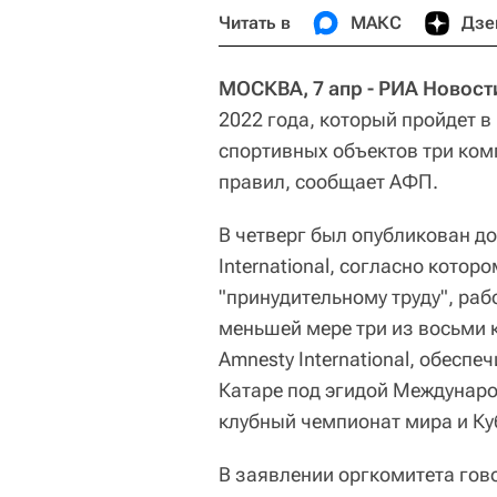
Читать в
МАКС
Дзе
МОСКВА, 7 апр - РИА Новост
2022 года, который пройдет в
спортивных объектов три ком
правил, сообщает АФП.
В четверг был опубликован д
International, согласно кото
"принудительному труду", раб
меньшей мере три из восьми 
Amnesty International, обесп
Катаре под эгидой Междунар
клубный чемпионат мира и Ку
В заявлении оргкомитета гово