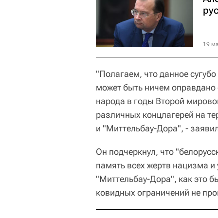
ру
19 ма
"Полагаем, что данное сугуб
может быть ничем оправдано 
народа в годы Второй мирово
различных концлагерей на т
и "Миттельбау-Дора", - заявил
Он подчеркнул, что "белорус
память всех жертв нацизма и 
"Миттельбау-Дора", как это б
ковидных ограничений не пр