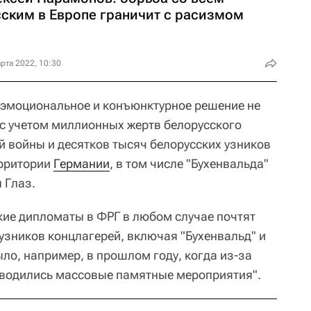
сским в Европе граничит с расизмом
рта 2022, 10:30
о эмоциональное и конъюнктурное решение не
с учетом миллионных жертв белорусского
й войны и десятков тысяч белорусских узников
ерритории
Германии
, в том числе "Бухенвальда"
 Глаз.
ские дипломаты в ФРГ в любом случае почтят
узников концлагерей, включая "Бухенвальд" и
ыло, например, в прошлом году, когда из-за
оводились массовые памятные мероприятия".