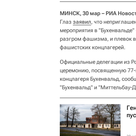
МИНСК, 30 мар – РИА Новос
Глаз
заявил
, что неприглаше
мероприятия в "Бухенвальде" 
разгром фашизма, и плевок в
фашистских концлагерей.
Официальные делегации из Р
церемонию, посвященную 77-
концлагеря Бухенвальд, соо
"Бухенвальд" и "Миттельбау-Д
Ген
пу