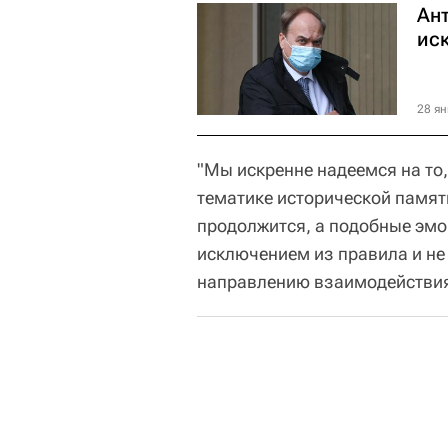
Ан
ис
28 ян
"Мы искренне надеемся на то,
тематике исторической памят
продолжится, а подобные эм
исключением из правила и не
направлению взаимодействия"