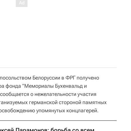
 посольством Белоруссии в ФРГ получено
ра фонда "Мемориалы Бухенвальд и
 сообщается о нежелательности участия
рганизуемых германской стороной памятных
освобождению упомянутых концлагерей.
ексей Парамонов: борьба со всем