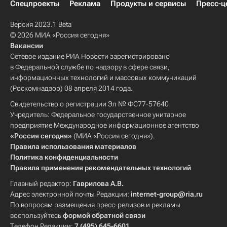
Спецпроекты
Реклама
Продукты и сервисы
Пресс-ц
Версия 2023.1 Beta
© 2026 МИА «Россия сегодня»
Вакансии
Сетевое издание РИА Новости зарегистрировано
в Федеральной службе по надзору в сфере связи,
информационных технологий и массовых коммуникаций
(Роскомнадзор) 08 апреля 2014 года.
Свидетельство о регистрации Эл № ФС77-57640
Учредитель: Федеральное государственное унитарное
предприятие Международное информационное агентство
«Россия сегодня»
(МИА «Россия сегодня»).
Правила использования материалов
Политика конфиденциальности
Правила применения рекомендательных технологий
Главный редактор:
Гаврилова А.В.
Адрес электронной почты Редакции:
internet-group@ria.ru
По вопросам размещения пресс-релизов и рекламы
воспользуйтесь
формой обратной связи
Телефон Редакции:
7 (495) 645-6601