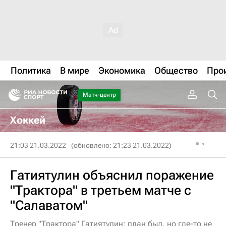
Политика
В мире
Экономика
Общество
Про
Матч-центр
Хоккей
21:03 21.03.2022
(обновлено: 21:23 21.03.2022)
Гатиятулин объяснил поражение
"Трактора" в третьем матче с
"Салаватом"
Тренер "Трактора" Гатиятулин: план был, но где-то не