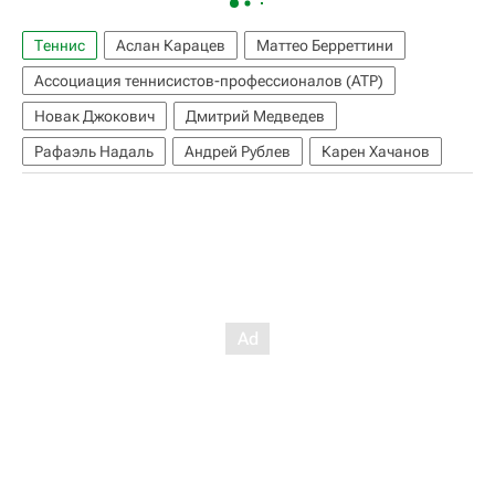
Теннис
Аслан Карацев
Маттео Берреттини
Ассоциация теннисистов-профессионалов (ATP)
Новак Джокович
Дмитрий Медведев
Рафаэль Надаль
Андрей Рублев
Карен Хачанов