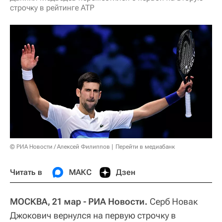
строчку в рейтинге ATP
© РИА Новости / Алексей Филиппов
Перейти в медиабанк
Читать в
МАКС
Дзен
МОСКВА, 21 мар - РИА Новости.
Серб Новак
Джокович вернулся на первую строчку в