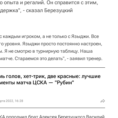
о опыта и регалий. Он справится с этим,
держка", - сказал Березуцкий
 каждым игроком, а не только с Языджи. Все
го уровня. Языджи просто постоянно настроен,
ы. Я не смотрю в турнирную таблицу. Наша
атче. Стараемся это делать", - заявил тренер.
ь голов, хет-трик, две красные: лучшие
менты матча ЦСКА — "Рубин"
рта 2022, 16:28
КА пополнил брат Алексея Березуцкого Василий