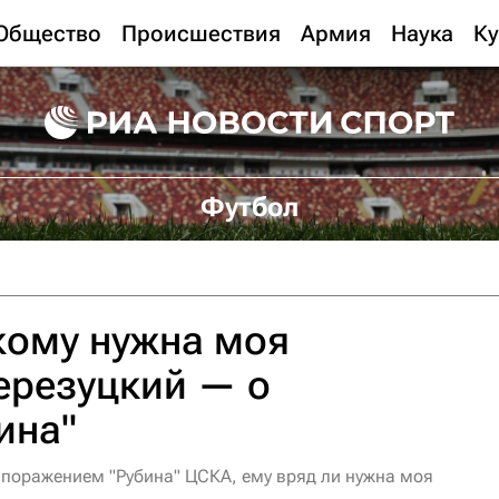
Общество
Происшествия
Армия
Наука
Ку
Футбол
кому нужна моя
ерезуцкий — о
ина"
с поражением "Рубина" ЦСКА, ему вряд ли нужна моя