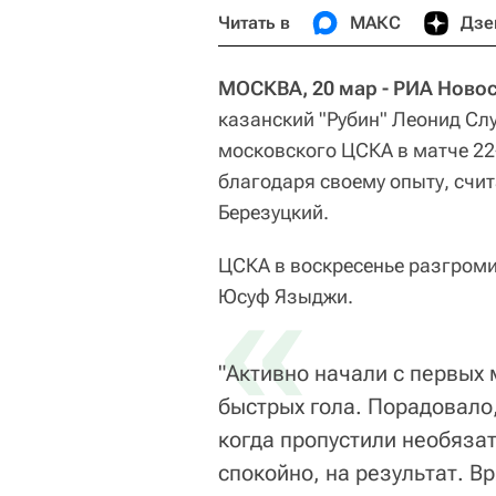
Читать в
МАКС
Дзе
МОСКВА, 20 мар - РИА Новос
казанский "Рубин" Леонид Сл
московского ЦСКА в матче 22
благодаря своему опыту, счи
Березуцкий.
ЦСКА в воскресенье разгромил
«
Юсуф Языджи.
"Активно начали с первых 
быстрых гола. Порадовало,
когда пропустили необяза
спокойно, на результат. В