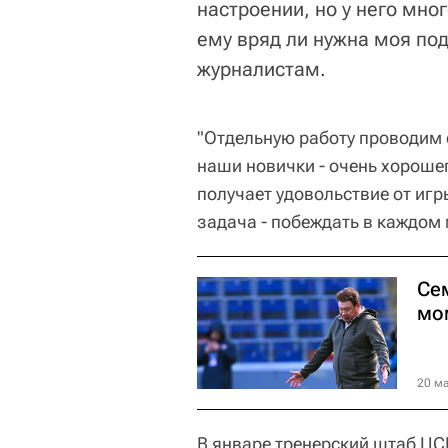
настроении, но у него мног
ему вряд ли нужна моя под
журналистам.
"Отдельную работу проводим с
наши новички - очень хороше
получает удовольствие от игр
задача - побеждать в каждом м
Сем
мо
20 ма
В январе тренерский штаб ЦС