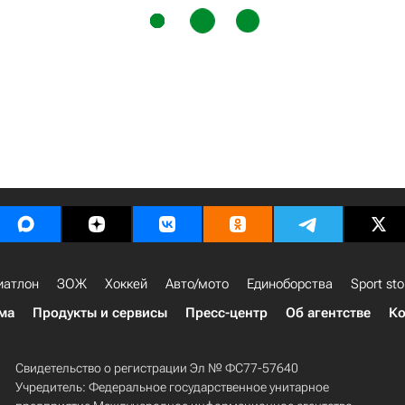
иатлон
ЗОЖ
Хоккей
Авто/мото
Единоборства
Sport sto
ма
Продукты и сервисы
Пресс-центр
Об агентстве
Ко
Свидетельство о регистрации Эл № ФС77-57640
Учредитель: Федеральное государственное унитарное