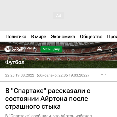
Политика
В мире
Экономика
Общество
Про
Матч-центр
Футбол
22:25 19.03.2022
(обновлено: 22:35 19.03.2022)
В "Спартаке" рассказали о
состоянии Айртона после
страшного стыка
В "Спартаке" сообщили, что Айртон избежал