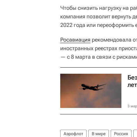
Чтобы снизить нагрузку на ра
компания позволит вернуть д
2022 года или переоформить е
Росавиация
рекомендовала о
иностранных реестрах приоста
— с 8 марта в связи с рискам
Без
ле
3 мар
Аэрофлот
В мире
Россия