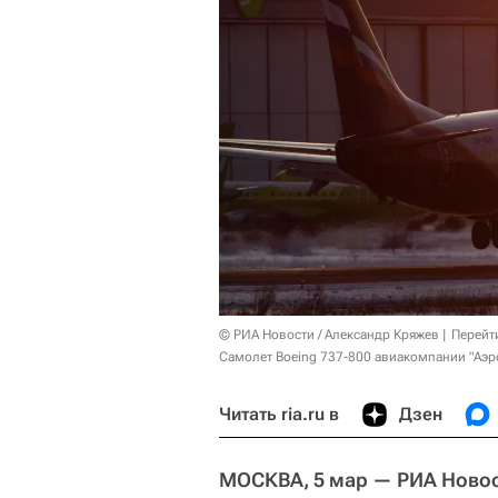
© РИА Новости / Александр Кряжев
Перейт
Самолет Boeing 737-800 авиакомпании "Аэ
Читать ria.ru в
Дзен
МОСКВА, 5 мар — РИА Новос