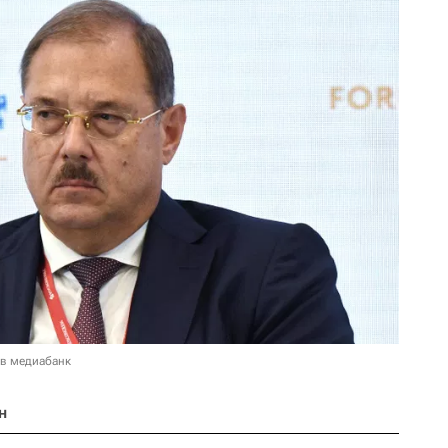
 в медиабанк
н