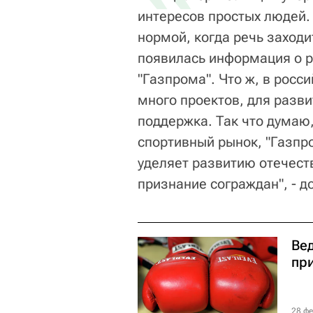
интересов простых людей.
нормой, когда речь заход
появилась информация о р
"Газпрома". Что ж, в росс
много проектов, для разви
поддержка. Так что думаю
спортивный рынок, "Газпр
уделяет развитию отечест
признание сограждан", - д
Ве
пр
28 фе