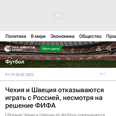
Политика
В мире
Экономика
Общество
Про
Матч-центр
Футбол
01:19 28.02.2022
Чехия и Швеция отказываются
играть с Россией, несмотря на
решение ФИФА
Сборные Чехии и Швеции по футболу отказываются