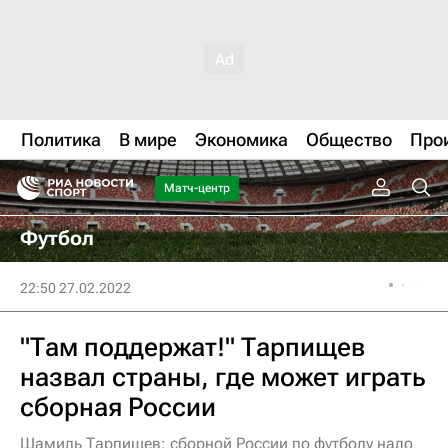
Политика
В мире
Экономика
Общество
Про
Матч-центр
Футбол
22:50 27.02.2022
"Там поддержат!" Тарпищев
назвал страны, где может играть
сборная России
Шамиль Тарпищев: сборной России по футболу надо