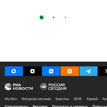
Футбол
Фигурное катание
Биатлон
ЗОЖ
Хоккей
Ав
Спецпроекты
Реклама
Продукты и сервисы
Пресс-ц