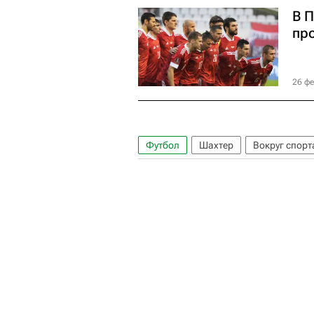
В 
пр
26 фе
Футбол
Шахтер
Вокруг спорт