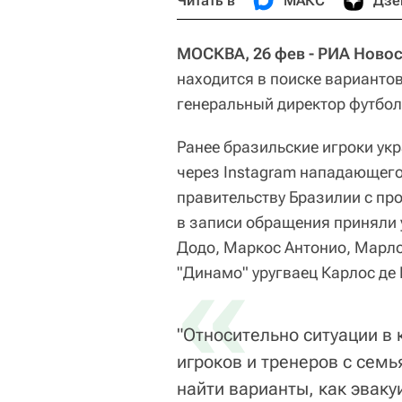
Читать в
МАКС
Дзе
МОСКВА, 26 фев - РИА Новос
находится в поиске варианто
генеральный директор футбол
Ранее бразильские игроки укр
через Instagram нападающего
правительству Бразилии с пр
в записи обращения приняли 
Додо, Маркос Антонио, Марло
«
"Динамо" уругваец Карлос де 
"Относительно ситуации в 
игроков и тренеров с сем
найти варианты, как эваку