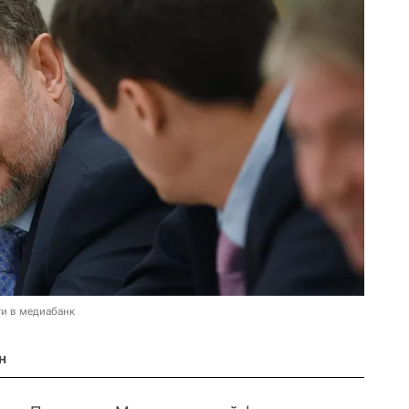
и в медиабанк
н