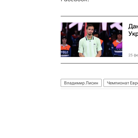
Да
Ук
25 фе
Владимир Лисин
Чемпионат Евро