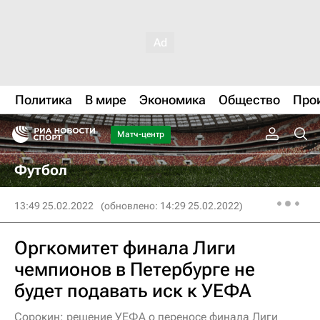
Политика
В мире
Экономика
Общество
Про
Матч-центр
Футбол
13:49 25.02.2022
(обновлено: 14:29 25.02.2022)
Оргкомитет финала Лиги
чемпионов в Петербурге не
будет подавать иск к УЕФА
Сорокин: решение УЕФА о переносе финала Лиги