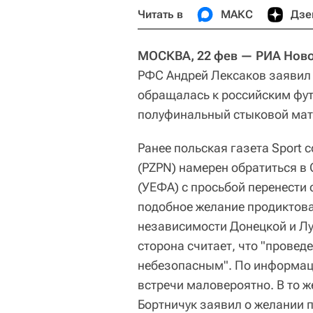
Читать в
МАКС
Дзе
МОСКВА, 22 фев — РИА Ново
РФС Андрей Лексаков заявил 
обращалась к российским фут
полуфинальный стыковой матч
Ранее польская газета Sport
(PZPN) намерен обратиться в
(УЕФА) c просьбой перенести
подобное желание продиктова
независимости Донецкой и Лу
сторона считает, что "провед
небезопасным". По информац
встречи маловероятно. В то 
Бортничук заявил о желании 