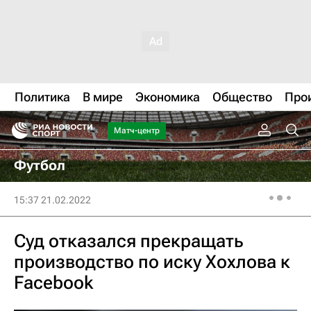
Политика
В мире
Экономика
Общество
Про
Матч-центр
Футбол
15:37 21.02.2022
Суд отказался прекращать
производство по иску Хохлова к
Facebook