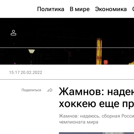
Политика
В мире
Экономика
15:17 20.02.2022
Жамнов: надею
Поделиться
хоккею еще пр
Жамнов: надеюсь, сборная России
чемпионата мира