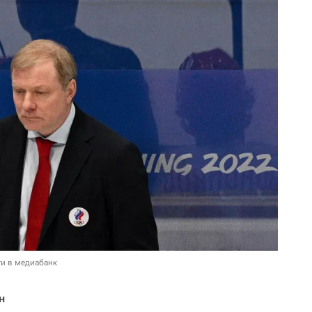
и в медиабанк
н