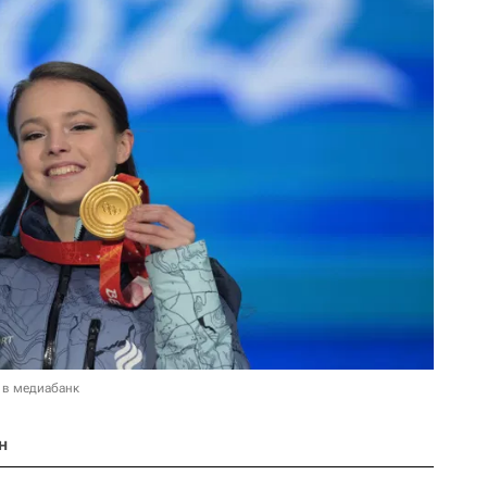
 в медиабанк
н