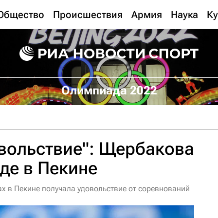
Общество
Происшествия
Армия
Наука
Ку
Олимпиада 2022
вольствие": Щербакова
де в Пекине
х в Пекине получала удовольствие от соревнований