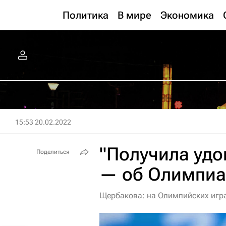
Политика
В мире
Экономика
15:53 20.02.2022
"Получила удо
Поделиться
— об Олимпиа
Щербакова: на Олимпийских игра