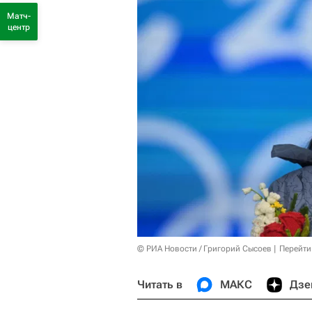
Матч-
центр
© РИА Новости / Григорий Сысоев
Перейти
Читать в
МАКС
Дзе