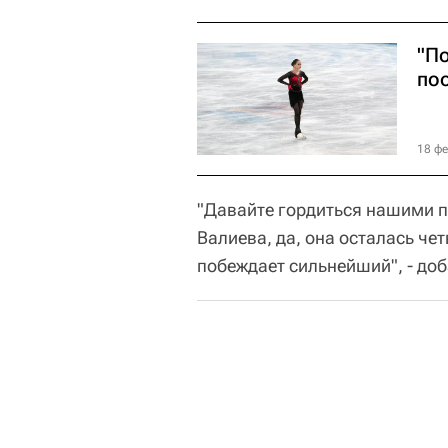
"П
по
18 фе
"Давайте гордиться нашими 
Валиева, да, она осталась че
побеждает сильнейший", - до