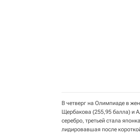
В четверг на Олимпиаде в же
Щербакова (255,95 балла) и А
серебро, третьей стала японк
лидировавшая после короткой