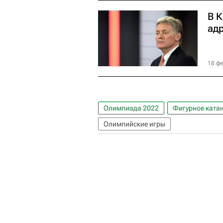
В 
ад
18 фе
Олимпиада 2022
Фигурное ката
Олимпийские игры