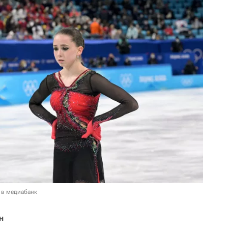
 в медиабанк
н