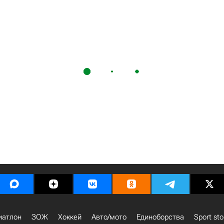
иатлон
ЗОЖ
Хоккей
Авто/мото
Единоборства
Sport sto