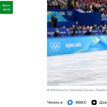
Матч-
центр
© РИА Новости / Григорий Сысоев
Перейти
Читать в
МАКС
Дзе