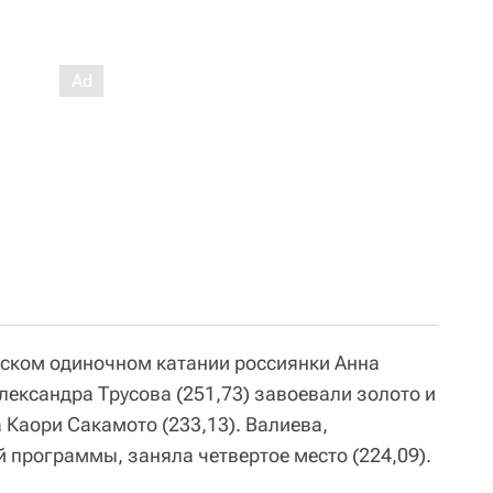
нском одиночном катании россиянки Анна
лександра Трусова (251,73) завоевали золото и
а Каори Сакамото (233,13). Валиева,
 программы, заняла четвертое место (224,09).