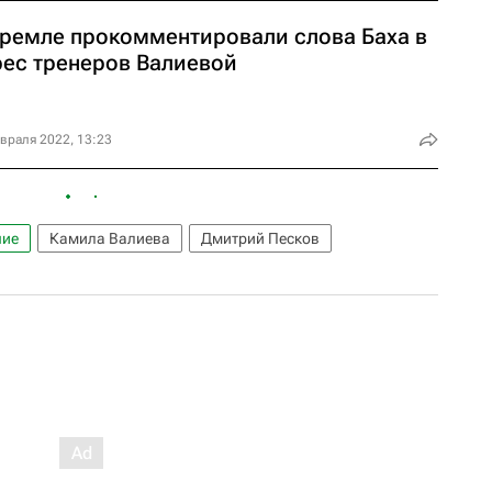
Кремле прокомментировали слова Баха в
рес тренеров Валиевой
враля 2022, 13:23
ние
Камила Валиева
Дмитрий Песков