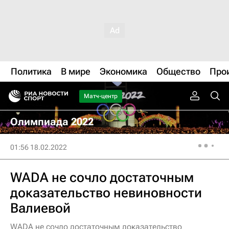
Политика
В мире
Экономика
Общество
Про
Матч-центр
Олимпиада 2022
01:56 18.02.2022
WADA не сочло достаточным
доказательство невиновности
Валиевой
WADA не сочло достаточным доказательство