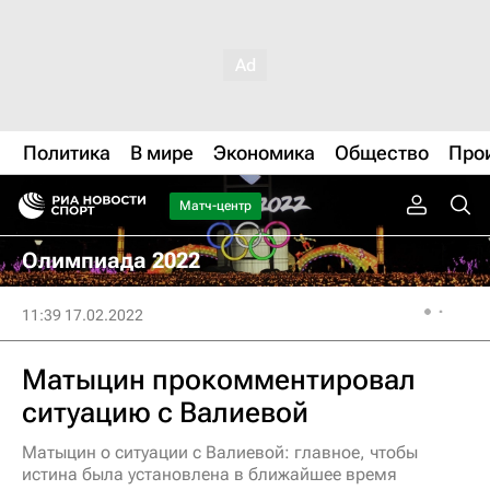
Политика
В мире
Экономика
Общество
Про
Матч-центр
Олимпиада 2022
11:39 17.02.2022
Матыцин прокомментировал
ситуацию с Валиевой
Матыцин о ситуации с Валиевой: главное, чтобы
истина была установлена в ближайшее время