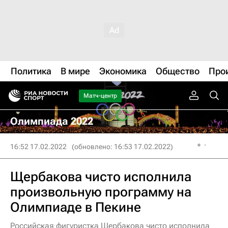
Политика
В мире
Экономика
Общество
Про
Матч-центр
Олимпиада 2022
16:52 17.02.2022
(обновлено: 16:53 17.02.2022)
Щербакова чисто исполнила
произвольную программу на
Олимпиаде в Пекине
Российская фигуристка Щербакова чисто исполнила