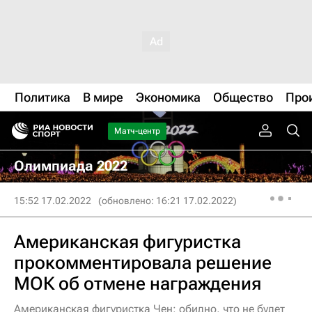
Политика
В мире
Экономика
Общество
Про
Матч-центр
Олимпиада 2022
15:52 17.02.2022
(обновлено: 16:21 17.02.2022)
Американская фигуристка
прокомментировала решение
МОК об отмене награждения
Американская фигуристка Чен: обидно, что не будет