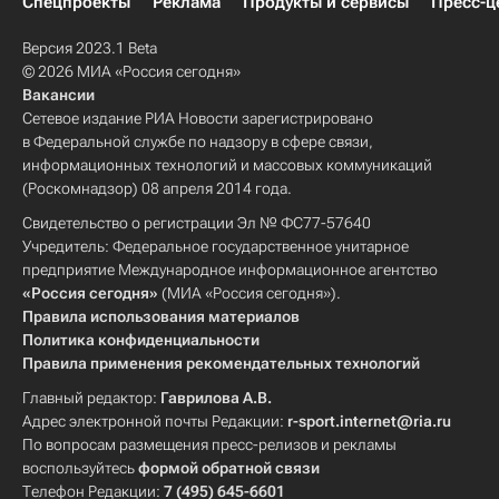
Спецпроекты
Реклама
Продукты и сервисы
Пресс-ц
Версия 2023.1 Beta
© 2026 МИА «Россия сегодня»
Вакансии
Сетевое издание РИА Новости зарегистрировано
в Федеральной службе по надзору в сфере связи,
информационных технологий и массовых коммуникаций
(Роскомнадзор) 08 апреля 2014 года.
Свидетельство о регистрации Эл № ФС77-57640
Учредитель: Федеральное государственное унитарное
предприятие Международное информационное агентство
«Россия сегодня»
(МИА «Россия сегодня»).
Правила использования материалов
Политика конфиденциальности
Правила применения рекомендательных технологий
Главный редактор:
Гаврилова А.В.
Адрес электронной почты Редакции:
r-sport.internet@ria.ru
По вопросам размещения пресс-релизов и рекламы
воспользуйтесь
формой обратной связи
Телефон Редакции:
7 (495) 645-6601