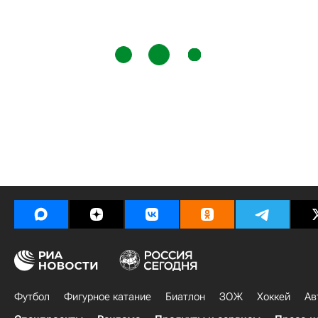
Футбол
Фигурное катание
Биатлон
ЗОЖ
Хоккей
Ав