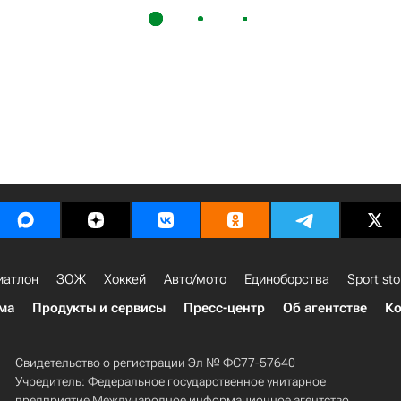
иатлон
ЗОЖ
Хоккей
Авто/мото
Единоборства
Sport sto
ма
Продукты и сервисы
Пресс-центр
Об агентстве
Ко
Свидетельство о регистрации Эл № ФС77-57640
Учредитель: Федеральное государственное унитарное
предприятие Международное информационное агентство