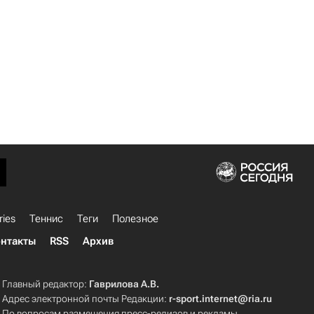
ries
Теннис
Теги
Полезное
нтакты
RSS
Архив
Главный редактор:
Гаврилова А.В.
Адрес электронной почты Редакции:
r-sport.internet@ria.ru
По вопросам размещения пресс-релизов и рекламы