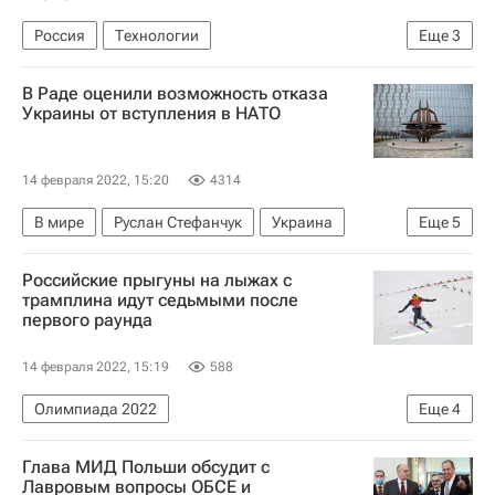
Россия
Технологии
Еще
3
Саратовский областной суд
В Раде оценили возможность отказа
Саратовская область
Саратов
Украины от вступления в НАТО
14 февраля 2022, 15:20
4314
В мире
Руслан Стефанчук
Украина
Еще
5
Киев
Вадим Пристайко
МИД Украины
Российские прыгуны на лыжах с
НАТО
Верховная Рада Украины
трамплина идут седьмыми после
первого раунда
14 февраля 2022, 15:19
588
Олимпиада 2022
Еще
4
Прыжки на лыжах с трамплина
Глава МИД Польши обсудит с
Михаил Назаров (прыжки на лыжах с трамплина)
Лавровым вопросы ОБСЕ и