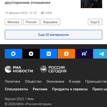
двусторонние отношения
Данил Садреев
Евгений Климов (керлинг)
14 февраля 2022, 15:18
2408
Москва
Россия
Варшава
Еще
5
МИД Польши
ОБСЕ
Польша
Еще 20 материалов
Ситуация в ДНР и ЛНР
Федеральная служба безопасности РФ (ФСБ России)
Политика
Общество
Экономика
В мире
Происшеств
Спецпроекты
Реклама
Продукты и сервисы
Пресс-ц
Версия 2023.1 Beta
© 2026 МИА «Россия сегодня»