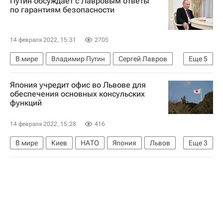
Путин обсуждает с Лавровым ответы
по гарантиям безопасности
14 февраля 2022, 15:31
2705
В мире
Владимир Путин
Сергей Лавров
Еще
5
Юрий Ушаков
Восточная Европа
США
Япония учредит офис во Львове для
Россия
НАТО
обеспечения основных консульских
функций
14 февраля 2022, 15:28
416
В мире
Киев
НАТО
Япония
Львов
Еще
3
Россия
США
Сергей Лавров