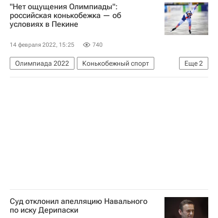
"Нет ощущения Олимпиады":
Россия
НАТО
Киев
США
российская конькобежка — об
условиях в Пекине
14 февраля 2022, 15:25
740
Олимпиада 2022
Конькобежный спорт
Еще
2
Спорт в условиях пандемии коронавируса
Ангелина Голикова
Суд отклонил апелляцию Навального
по иску Дерипаски