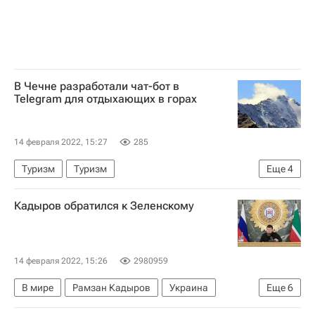
В Чечне разработали чат-бот в
Telegram для отдыхающих в горах
14 февраля 2022, 15:27
285
Туризм
Туризм
Еще
4
МЧС России (Министерство РФ по делам гражданской обороны, чрезвычайным ситуациям и ликвидации последствий стихийных бедствий)
Кадыров обратился к Зеленскому
Новости - Туризм
туристы
Чеченская республика (Чечня)
14 февраля 2022, 15:26
2980959
В мире
Рамзан Кадыров
Украина
Еще
6
Ситуация на Украине
Владимир Путин