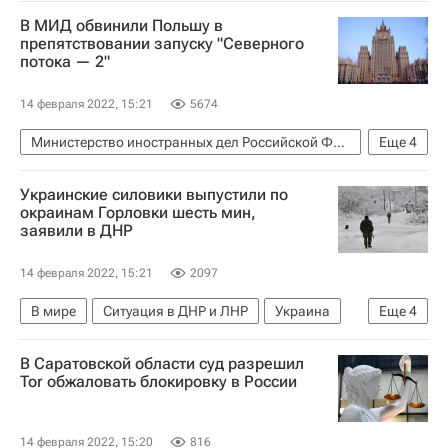
В МИД обвинили Польшу в
препятствовании запуску "Северного
потока — 2"
14 февраля 2022, 15:21
5674
Министерство иностранных дел Российской Федерации (МИД РФ)
Еще
4
Экономика
Северный поток — 2
Россия
Украинские силовики выпустили по
Польша
окраинам Горловки шесть мин,
заявили в ДНР
14 февраля 2022, 15:21
2097
В мире
Ситуация в ДНР и ЛНР
Украина
Еще
4
Вооруженные силы Украины
Горловка
В Саратовской области суд разрешил
ДНР
Донбасс
Tor обжаловать блокировку в России
14 февраля 2022, 15:20
816