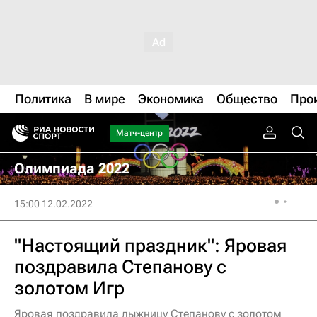
Политика
В мире
Экономика
Общество
Про
Матч-центр
Олимпиада 2022
15:00 12.02.2022
"Настоящий праздник": Яровая
поздравила Степанову с
золотом Игр
Яровая поздравила лыжницу Степанову с золотом