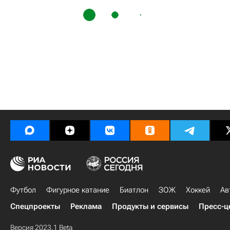
Футбол
Фигурное катание
Биатлон
ЗОЖ
Хоккей
Ав
Спецпроекты
Реклама
Продукты и сервисы
Пресс-ц
Версия 2023.1 Beta