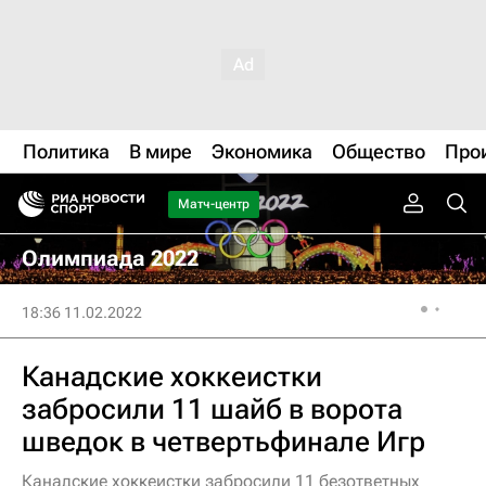
Политика
В мире
Экономика
Общество
Про
Матч-центр
Олимпиада 2022
18:36 11.02.2022
Канадские хоккеистки
забросили 11 шайб в ворота
шведок в четвертьфинале Игр
Канадские хоккеистки забросили 11 безответных