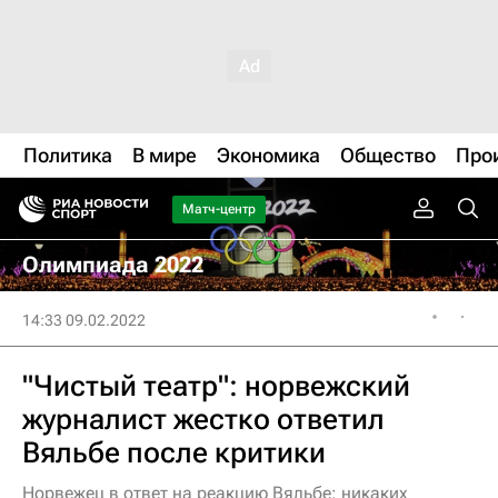
Политика
В мире
Экономика
Общество
Про
Матч-центр
Олимпиада 2022
14:33 09.02.2022
"Чистый театр": норвежский
журналист жестко ответил
Вяльбе после критики
Норвежец в ответ на реакцию Вяльбе: никаких