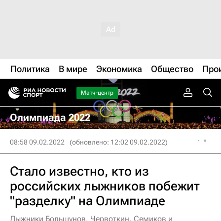
Политика
В мире
Экономика
Общество
Про
Матч-центр
Олимпиада 2022
08:58 09.02.2022
(обновлено: 12:02 09.02.2022)
Стало известно, кто из
российских лыжников побежит
"разделку" на Олимпиаде
Лыжники Большунов, Червоткин, Семиков и