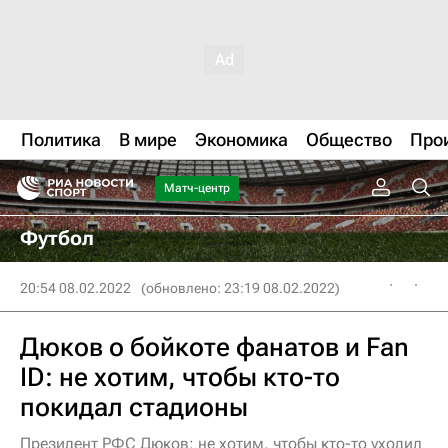
Политика
В мире
Экономика
Общество
Про
Матч-центр
Футбол
20:54 08.02.2022
(обновлено: 23:19 08.02.2022)
Дюков о бойкоте фанатов и Fan
ID: не хотим, чтобы кто-то
покидал стадионы
Президент РФС Дюков: не хотим, чтобы кто-то уходил