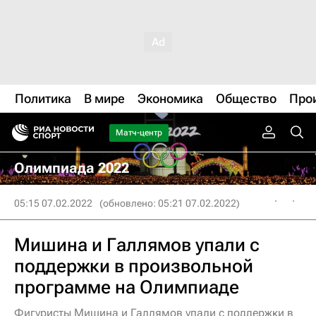
Политика
В мире
Экономика
Общество
Про
Матч-центр
Олимпиада 2022
05:15 07.02.2022
(обновлено: 05:21 07.02.2022)
Мишина и Галлямов упали с
поддержки в произвольной
программе на Олимпиаде
Фигуристы Мишина и Галлямов упали с поддержки в