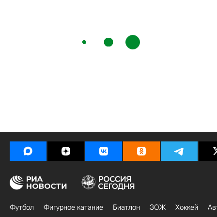
Футбол
Фигурное катание
Биатлон
ЗОЖ
Хоккей
Ав