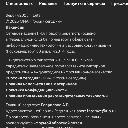
Спецпроекты
Реклама
Продукты и сервисы
Пресс-ц
Версия 2023.1 Beta
© 2026 МИА «Россия сегодня»
Вакансии
Сетевое издание РИА Новости зарегистрировано
в Федеральной службе по надзору в сфере связи,
информационных технологий и массовых коммуникаций
(Роскомнадзор) 08 апреля 2014 года.
Свидетельство о регистрации Эл № ФС77-57640
Учредитель: Федеральное государственное унитарное
предприятие Международное информационное агентство
«Россия сегодня»
(МИА «Россия сегодня»).
Правила использования материалов
Политика конфиденциальности
Правила применения рекомендательных технологий
Главный редактор:
Гаврилова А.В.
Адрес электронной почты Редакции:
r-sport.internet@ria.ru
По вопросам размещения пресс-релизов и рекламы
воспользуйтесь
формой обратной связи