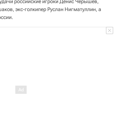
удачи российские игроки Денис Черышев,
аков, экс-голкипер Руслан Нигматуллин, а
оссии.