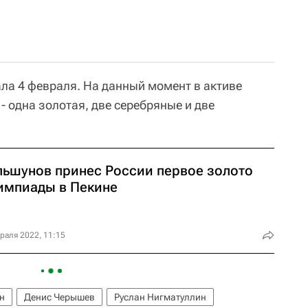
ла 4 февраля. На данный момент в активе
 - одна золотая, две серебряные и две
льшунов принес России первое золото
импиады в Пекине
раля 2022, 11:15
н
Денис Черышев
Руслан Нигматуллин