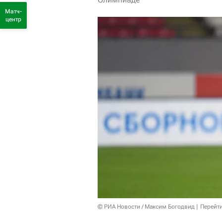
Матч-
центр
© РИА Новости / Максим Богодвид
Перейт