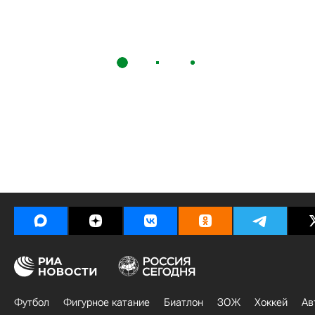
Футбол
Фигурное катание
Биатлон
ЗОЖ
Хоккей
Ав