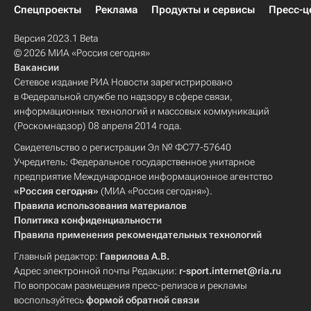
Спецпроекты
Реклама
Продукты и сервисы
Пресс-ц
Версия 2023.1 Beta
© 2026 МИА «Россия сегодня»
Вакансии
Сетевое издание РИА Новости зарегистрировано
в Федеральной службе по надзору в сфере связи,
информационных технологий и массовых коммуникаций
(Роскомнадзор) 08 апреля 2014 года.
Свидетельство о регистрации Эл № ФС77-57640
Учредитель: Федеральное государственное унитарное
предприятие Международное информационное агентство
«Россия сегодня»
(МИА «Россия сегодня»).
Правила использования материалов
Политика конфиденциальности
Правила применения рекомендательных технологий
Главный редактор:
Гаврилова А.В.
Адрес электронной почты Редакции:
r-sport.internet@ria.ru
По вопросам размещения пресс-релизов и рекламы
воспользуйтесь
формой обратной связи