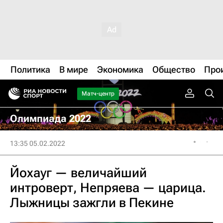
Политика
В мире
Экономика
Общество
Про
Матч-центр
Олимпиада 2022
13:35 05.02.2022
Йохауг — величайший
интроверт, Непряева — царица.
Лыжницы зажгли в Пекине