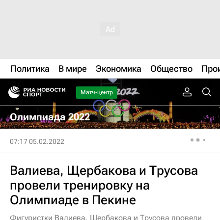
Политика
В мире
Экономика
Общество
Про
Матч-центр
Олимпиада 2022
07:17 05.02.2022
Валиева, Щербакова и Трусова
провели тренировку на
Олимпиаде в Пекине
Фигуристки Валиева, Щербакова и Трусова провели