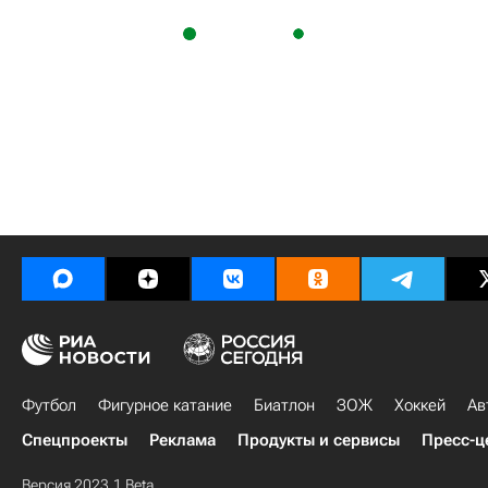
Футбол
Фигурное катание
Биатлон
ЗОЖ
Хоккей
Ав
Спецпроекты
Реклама
Продукты и сервисы
Пресс-ц
Версия 2023.1 Beta