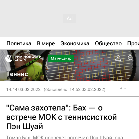
Политика
В мире
Экономика
Общество
Про
Матч-центр
Теннис
14:44 03.02.2022
(обновлено: 14:52 03.02.2022)
"Сама захотела": Бах — о
встрече МОК с теннисисткой
Пэн Шуай
Томас Бах: МОК проведет встречу с Пэн Шуай, она