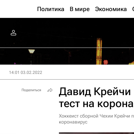
Политика
В мире
Экономика
14:01 03.02.2022
Давид Крейчи
Поделиться
тест на корон
Хоккеист сборной Чехии Крейчи п
коронавирус