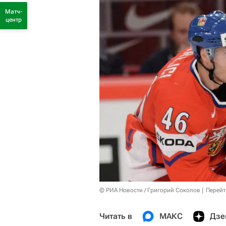
Матч-
центр
© РИА Новости / Григорий Соколов
Перейт
Читать в
МАКС
Дзе