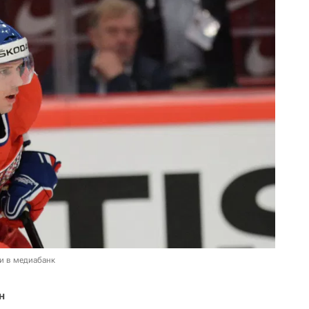
и в медиабанк
н