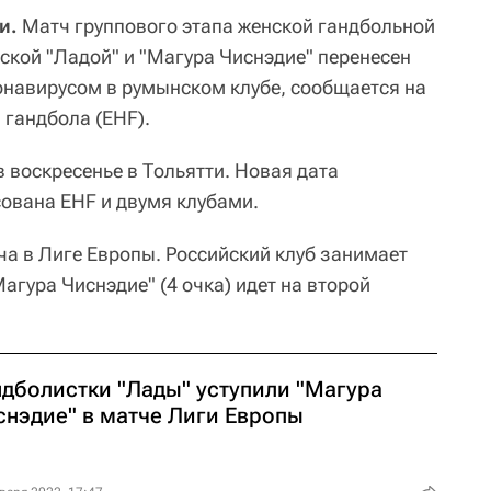
и.
Матч группового этапа женской гандбольной
ской "Ладой" и "Магура Чиснэдие" перенесен
онавирусом в румынском клубе, сообщается на
 гандбола (EHF).
 воскресенье в Тольятти. Новая дата
сована EHF и двумя клубами.
ча в Лиге Европы. Российский клуб занимает
Магура Чиснэдие" (4 очка) идет на второй
ндболистки "Лады" уступили "Магура
снэдие" в матче Лиги Европы