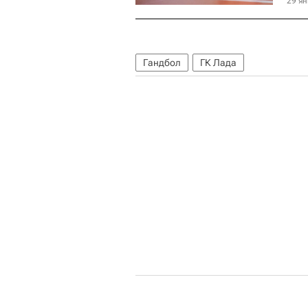
29 ян
Гандбол
ГК Лада