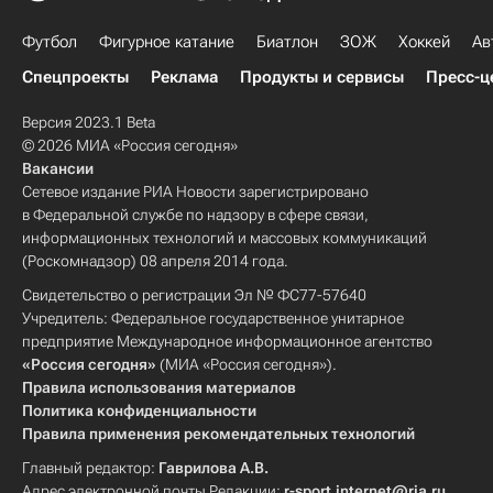
Футбол
Фигурное катание
Биатлон
ЗОЖ
Хоккей
Ав
Спецпроекты
Реклама
Продукты и сервисы
Пресс-ц
Версия 2023.1 Beta
© 2026 МИА «Россия сегодня»
Вакансии
Сетевое издание РИА Новости зарегистрировано
в Федеральной службе по надзору в сфере связи,
информационных технологий и массовых коммуникаций
(Роскомнадзор) 08 апреля 2014 года.
Свидетельство о регистрации Эл № ФС77-57640
Учредитель: Федеральное государственное унитарное
предприятие Международное информационное агентство
«Россия сегодня»
(МИА «Россия сегодня»).
Правила использования материалов
Политика конфиденциальности
Правила применения рекомендательных технологий
Главный редактор:
Гаврилова А.В.
Адрес электронной почты Редакции:
r-sport.internet@ria.ru