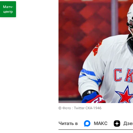
Матч-
центр
© Фото : Twitter СКА-1946
Читать в
МАКС
Дзе