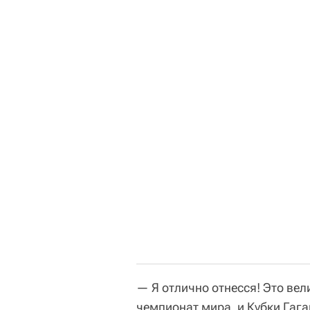
— Я отлично отнесся! Это ве
чемпионат мира, и Кубки Гага