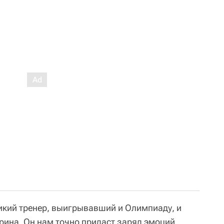
ликий тренер, выигрывавший и Олимпиаду, и
рина. Он нам точно придаст заряд эмоций,