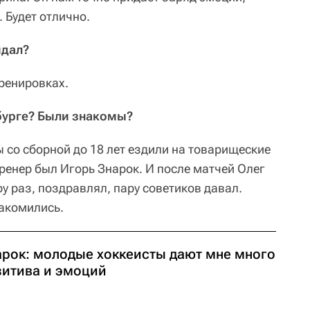
 Будет отлично.
идал?
тренировках.
бурге? Были знакомы?
 со сборной до 18 лет ездили на товарищеские
тренер был Игорь Знарок. И после матчей Олег
у раз, поздравлял, пару советиков давал.
акомились.
арок: молодые хоккеисты дают мне много
зитива и эмоций