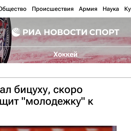
Общество
Происшествия
Армия
Наука
Ку
Хоккей
ал бицуху, скоро
ащит "молодежку" к