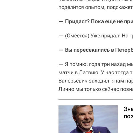
поделится опытом, подскажет.
— Придаст? Пока еще не пр
— (Смеется) Уже придал! На 
— Вы пересекались в Петер
— Я помню, года три назад мы
матчи в Латвию. У нас тогда 
Валерьевич заходил к нам пар
Лично мы только сейчас позн
Зн
по