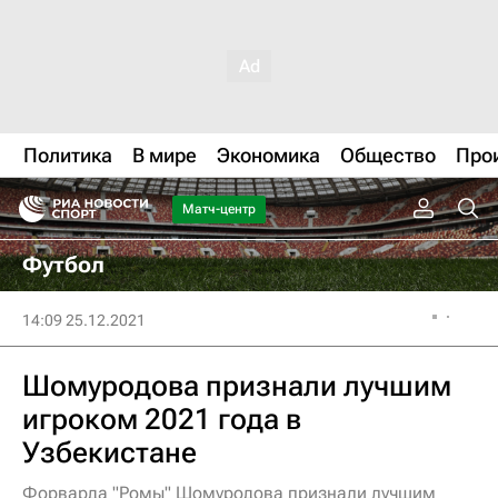
Политика
В мире
Экономика
Общество
Про
Матч-центр
Футбол
14:09 25.12.2021
Шомуродова признали лучшим
игроком 2021 года в
Узбекистане
Форварда "Ромы" Шомуродова признали лучшим