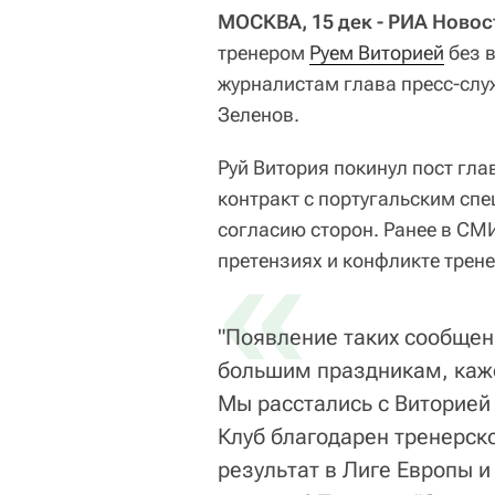
МОСКВА, 15 дек - РИА Новос
тренером
Руем Виторией
без в
журналистам глава пресс-слу
Зеленов.
Руй Витория покинул пост гла
контракт с португальским сп
согласию сторон. Ранее в С
«
претензиях и конфликте трене
"Появление таких сообщени
большим праздникам, каже
Мы расстались с Виторией 
Клуб благодарен тренерск
результат в Лиге Европы и