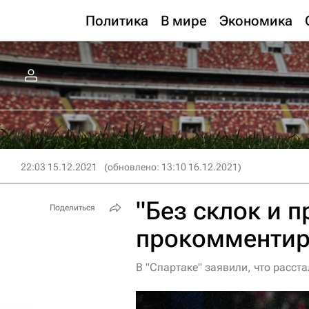
Политика
В мире
Экономика
22:03 15.12.2021
(обновлено: 13:10 16.12.2021)
"Без склок и п
Поделиться
прокомментир
В "Спартаке" заявили, что расст