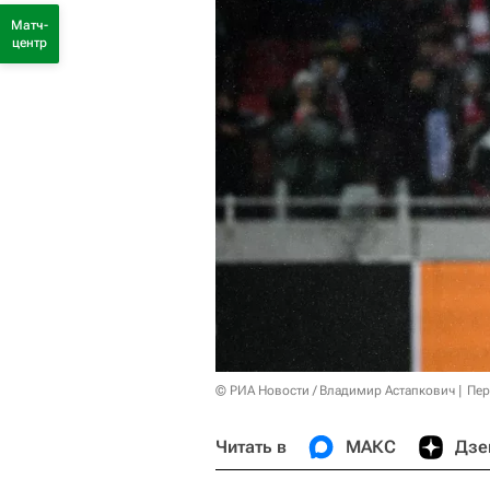
Матч-
центр
© РИА Новости / Владимир Астапкович
Пер
Читать в
МАКС
Дзе