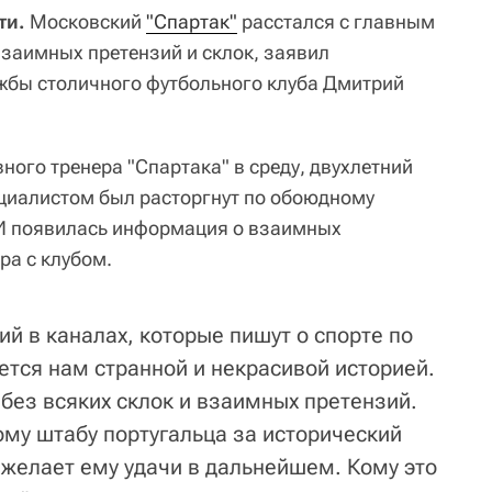
ти.
Московский
"Спартак"
расстался с главным
заимных претензий и склок, заявил
жбы столичного футбольного клуба Дмитрий
вного тренера "Спартака" в среду, двухлетний
ециалистом был расторгнут по обоюдному
МИ появилась информация о взаимных
ра с клубом.
й в каналах, которые пишут о спорте по
тся нам странной и некрасивой историей.
без всяких склок и взаимных претензий.
ому штабу португальца за исторический
 желает ему удачи в дальнейшем. Кому это