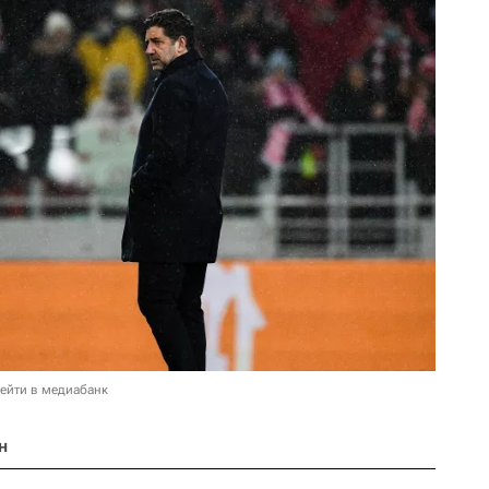
ейти в медиабанк
н