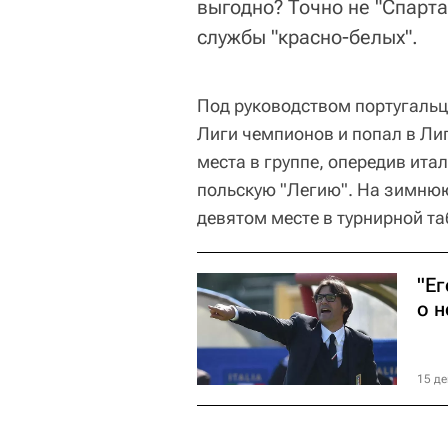
выгодно? Точно не "Спарта
службы "красно-белых".
Под руководством португальц
Лиги чемпионов и попал в Лиг
места в группе, опередив ита
польскую "Легию". На зимнюю
девятом месте в турнирной та
"Ег
о 
15 де