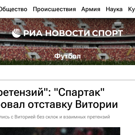
Общество
Происшествия
Армия
Наука
Ку
Футбол
ретензий": "Спартак"
овал отставку Витории
ались с Виторией без склок и взаимных претензий