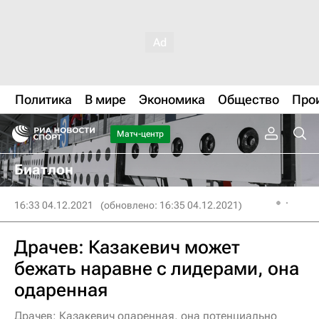
Политика
В мире
Экономика
Общество
Про
Матч-центр
Биатлон
16:33 04.12.2021
(обновлено: 16:35 04.12.2021)
Драчев: Казакевич может
бежать наравне с лидерами, она
одаренная
Драчев: Казакевич одаренная, она потенциально